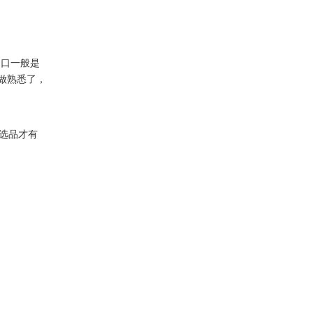
口一般是
做熟悉了，
选品才有