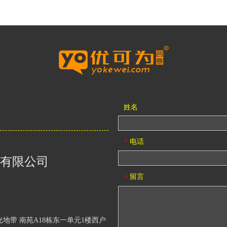
姓名
电话
*
有限公司
留言
*
地带 南苑A18栋东一单元1楼西户