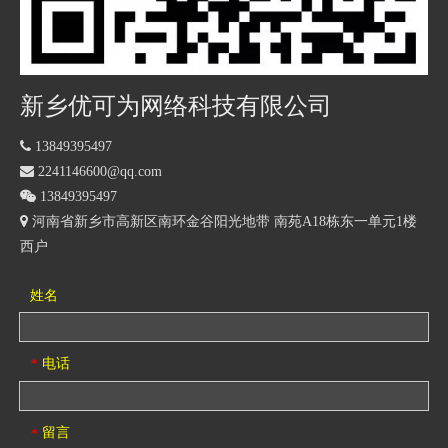
新乡优可为网络科技有限公司

13849395497

2241146600@qq.com

13849395497
 河南省
新乡市高新区南环金谷阳光地带 南苑A18栋东一单元1楼
西户
姓名
电话
*
留言
*