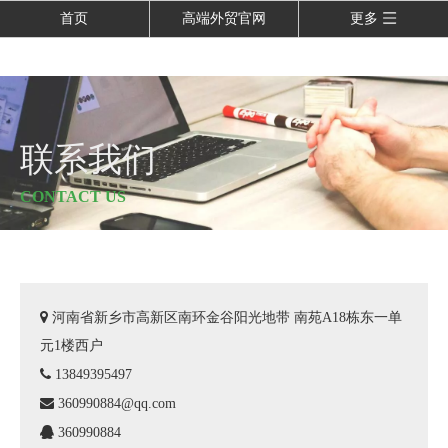
首页
高端外贸官网
更多
联系我们
CONTACT US

河南省新乡市高新区南环金谷阳光地带 南苑A18栋东一单
元1楼西户

13849395497

3
60990884@qq.com

360990884